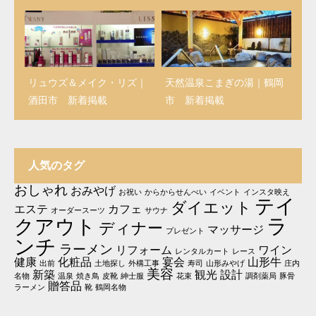
リュウズ＆メイク・リズ｜
天然温泉こまぎの湯｜鶴岡
酒田市 新着掲載
市 新着掲載
人気のタグ
おしゃれ
おみやげ
お祝い
からからせんべい
イベント
インスタ映え
テイ
ダイエット
エステ
カフェ
オーダースーツ
サウナ
ラ
クアウト
ディナー
マッサージ
プレゼント
ンチ
ラーメン
リフォーム
ワイン
レンタルカート
レース
健康
化粧品
宴会
山形牛
出前
土地探し
外構工事
寿司
山形みやげ
庄内
美容
新築
観光
設計
名物
温泉
焼き鳥
皮靴
紳士服
花束
調剤薬局
豚骨
贈答品
ラーメン
靴
鶴岡名物