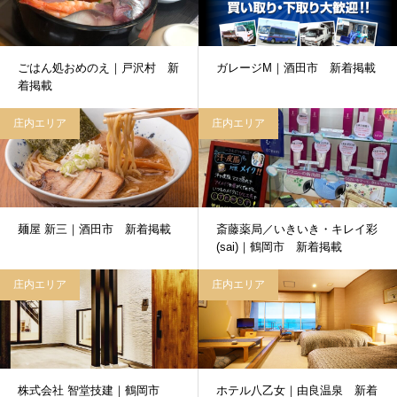
ごはん処おめのえ｜戸沢村 新
ガレージM｜酒田市 新着掲載
着掲載
庄内エリア
庄内エリア
麺屋 新三｜酒田市 新着掲載
斎藤薬局／いきいき・キレイ彩
(sai)｜鶴岡市 新着掲載
庄内エリア
庄内エリア
株式会社 智堂技建｜鶴岡市
ホテル八乙女｜由良温泉 新着