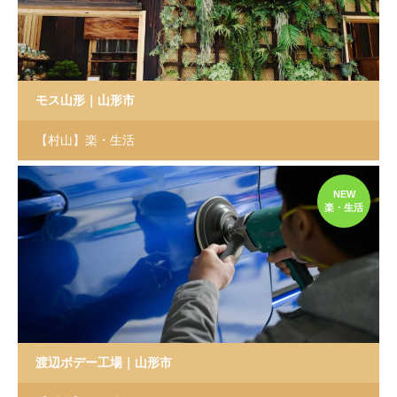
モス山形｜山形市
【村山】楽・生活
NEW
楽・生活
渡辺ボデー工場｜山形市