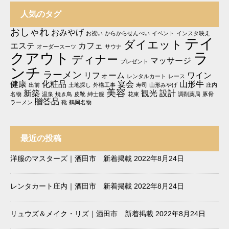
人気のタグ
おしゃれ
おみやげ
お祝い
からからせんべい
イベント
インスタ映え
テイ
ダイエット
エステ
カフェ
オーダースーツ
サウナ
ラ
クアウト
ディナー
マッサージ
プレゼント
ンチ
ラーメン
リフォーム
ワイン
レンタルカート
レース
健康
化粧品
宴会
山形牛
出前
土地探し
外構工事
寿司
山形みやげ
庄内
美容
新築
観光
設計
名物
温泉
焼き鳥
皮靴
紳士服
花束
調剤薬局
豚骨
贈答品
ラーメン
靴
鶴岡名物
最近の投稿
洋服のマスターズ｜酒田市 新着掲載
2022年8月24日
レンタカート庄内｜酒田市 新着掲載
2022年8月24日
リュウズ＆メイク・リズ｜酒田市 新着掲載
2022年8月24日