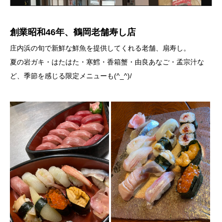
創業昭和46年、鶴岡老舗寿し店
庄内浜の旬で新鮮な鮮魚を提供してくれる老舗、扇寿し。
夏の岩ガキ・はたはた・寒鱈・香箱蟹・由良あなご・孟宗汁な
ど、季節を感じる限定メニューも(^_^)/