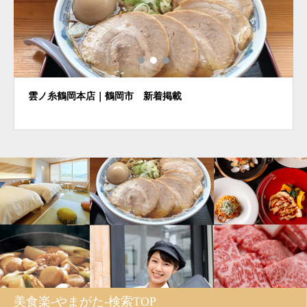
雲ノ糸鶴岡本店｜鶴岡市 新着掲載
美食楽-やまがた-検索TOP