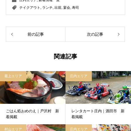
庄内エリア
,
新着情報一覧
テイクアウト
,
ランチ
,
出前
,
宴会
,
寿司
前の記事
次の記事
関連記事
最上エリア
庄内エリア
ごはん処おめのえ｜戸沢村 新
レンタカート庄内｜酒田市 新
着掲載
着掲載
村山エリア
庄内エリア