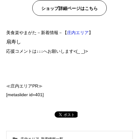
ショップ詳細ページはこちら
美食楽やまがた－新着情報－【
庄内エリア
】
扇寿し
応援コメントは↓↓↓へお願いします<(_ _)>
≪庄内エリアPR≫
[metaslider id=401]