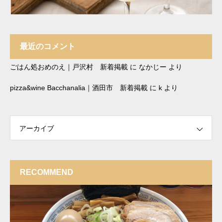
最近のコメント
ごはん処おめのえ｜戸沢村 新着掲載
に
なかじー
より
pizza&wine Bacchanalia｜酒田市 新着掲載
に
k
より
アーカイブ
RECOMMEND