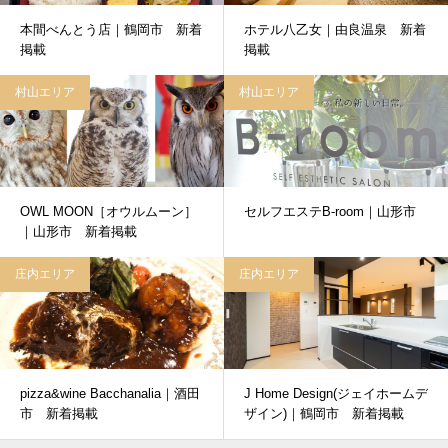
本間べんとう店｜鶴岡市 新着
ホテル八乙女｜由良温泉 新着
掲載
掲載
村山エリア
村山エリア
OWL MOON［オウルムーン］
セルフエステB-room｜山形市
｜山形市 新着掲載
庄内エリア
庄内エリア
pizza&wine Bacchanalia｜酒田
J Home Design(ジェイホームデ
市 新着掲載
ザイン)｜鶴岡市 新着掲載