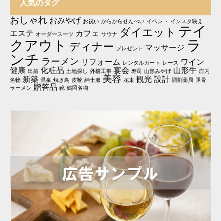
人気のタグ
おしゃれ
おみやげ
お祝い
からからせんべい
イベント
インスタ映え
テイ
ダイエット
エステ
カフェ
オーダースーツ
サウナ
ラ
クアウト
ディナー
マッサージ
プレゼント
ンチ
ラーメン
リフォーム
ワイン
レンタルカート
レース
健康
化粧品
宴会
山形牛
出前
土地探し
外構工事
寿司
山形みやげ
庄内
美容
新築
観光
設計
名物
温泉
焼き鳥
皮靴
紳士服
花束
調剤薬局
豚骨
贈答品
ラーメン
靴
鶴岡名物