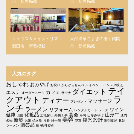
市 新着掲載
市 新着掲載
リュウズ＆メイク・リズ｜
天然温泉こまぎの湯｜鶴岡
酒田市 新着掲載
市 新着掲載
人気のタグ
おしゃれ
おみやげ
お祝い
からからせんべい
イベント
インスタ映え
テイ
ダイエット
エステ
カフェ
オーダースーツ
サウナ
ラ
クアウト
ディナー
マッサージ
プレゼント
ンチ
ラーメン
リフォーム
ワイン
レンタルカート
レース
健康
化粧品
宴会
山形牛
出前
土地探し
外構工事
寿司
山形みやげ
庄内
美容
新築
観光
設計
名物
温泉
焼き鳥
皮靴
紳士服
花束
調剤薬局
豚骨
贈答品
ラーメン
靴
鶴岡名物