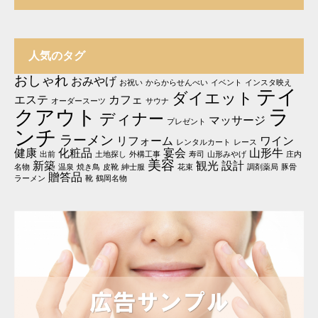
人気のタグ
おしゃれ
おみやげ
お祝い
からからせんべい
イベント
インスタ映え
テイ
ダイエット
エステ
カフェ
オーダースーツ
サウナ
ラ
クアウト
ディナー
マッサージ
プレゼント
ンチ
ラーメン
リフォーム
ワイン
レンタルカート
レース
健康
化粧品
宴会
山形牛
出前
土地探し
外構工事
寿司
山形みやげ
庄内
美容
新築
観光
設計
名物
温泉
焼き鳥
皮靴
紳士服
花束
調剤薬局
豚骨
贈答品
ラーメン
靴
鶴岡名物