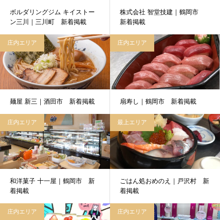
ボルダリングジム キイストー
株式会社 智堂技建｜鶴岡市
ン三川｜三川町 新着掲載
新着掲載
庄内エリア
庄内エリア
麺屋 新三｜酒田市 新着掲載
扇寿し｜鶴岡市 新着掲載
庄内エリア
最上エリア
和洋菓子 十一屋｜鶴岡市 新
ごはん処おめのえ｜戸沢村 新
着掲載
着掲載
庄内エリア
庄内エリア