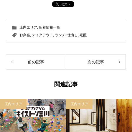
庄内エリア
,
新着情報一覧
お弁当
,
テイクアウト
,
ランチ
,
仕出し
,
宅配
前の記事
次の記事
関連記事
庄内エリア
庄内エリア