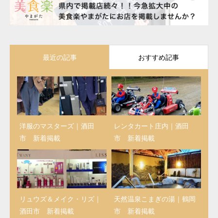
最近の記事
おすすめ記事
洋服のマスターズ｜酒田
レンタカート庄内｜酒田
市 新着掲載
市 新着掲載
リュウズ＆メイク・リズ｜
天然温泉こまぎの湯｜鶴岡
酒田市 新着掲載
市 新着掲載