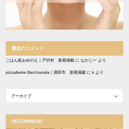
最近のコメント
ごはん処おめのえ｜戸沢村 新着掲載
に
なかじー
より
pizza&wine Bacchanalia｜酒田市 新着掲載
に
k
より
アーカイブ
RECOMMEND