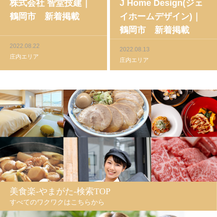
株式会社 智堂技建｜
J Home Design(ジェ
鶴岡市 新着掲載
イホームデザイン)｜
鶴岡市 新着掲載
2022.08.22
2022.08.13
庄内エリア
庄内エリア
美食楽-やまがた-検索TOP
すべてのワクワクはこちらから