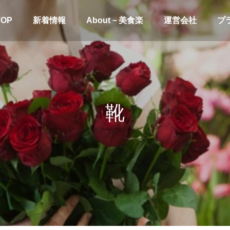
TOP
新着情報
About－美食楽
運営会社
プ
靴