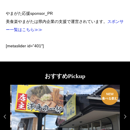
やまがた応援sponsor_PR
美食楽やまがたは県内企業の支援で運営されています。
スポンサ
ー一覧はこちら≫≫
[metaslider id=”401″]
おすすめPickup
W
NEW
EN
食べる飲む

