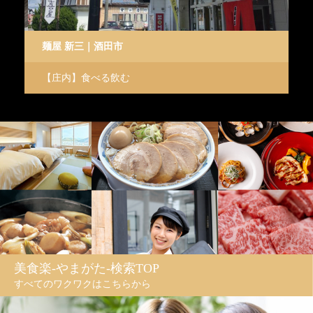
麺屋 新三｜酒田市
p
【庄内】食べる飲む
【
美食楽-やまがた-検索TOP
すべてのワクワクはこちらから