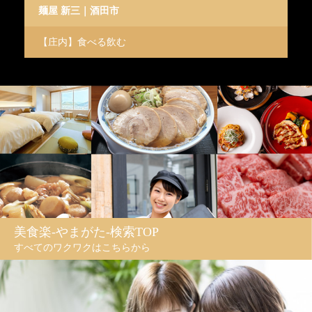
麺屋 新三｜酒田市
p
【庄内】食べる飲む
【
美食楽-やまがた-検索TOP
すべてのワクワクはこちらから