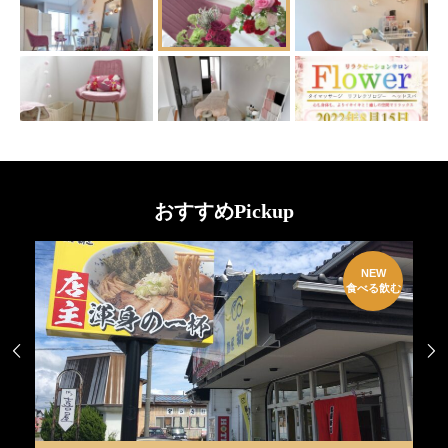
おすすめPickup
W
NEW
EN
食べる飲む

