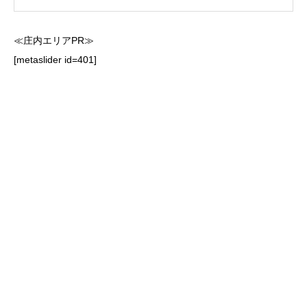
≪庄内エリアPR≫
[metaslider id=401]