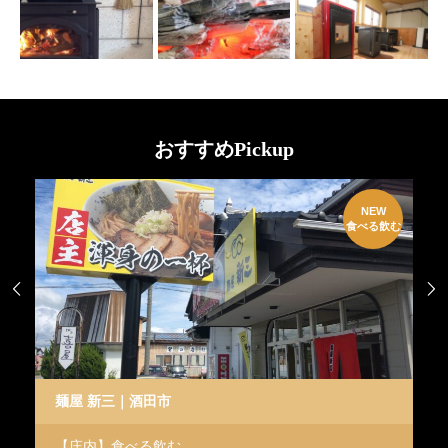
おすすめPickup
W
NEW
EN
食べる飲む


麺屋 新三｜酒田市
p
【庄内】食べる飲む
【