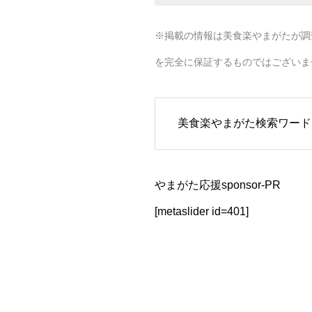
※掲載の情報は美食楽やまがたが調
を完全に保証するものではございま
美食楽やまがた検索ワード
やまがた応援sponsor-PR
[metaslider id=401]