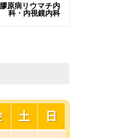
・膠原病リウマチ内
科・内視鏡内科