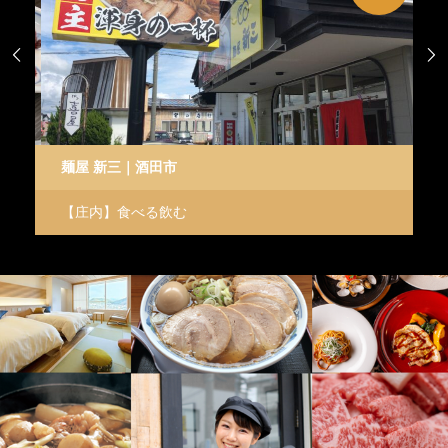


麺屋 新三｜酒田市
p
【庄内】食べる飲む
【