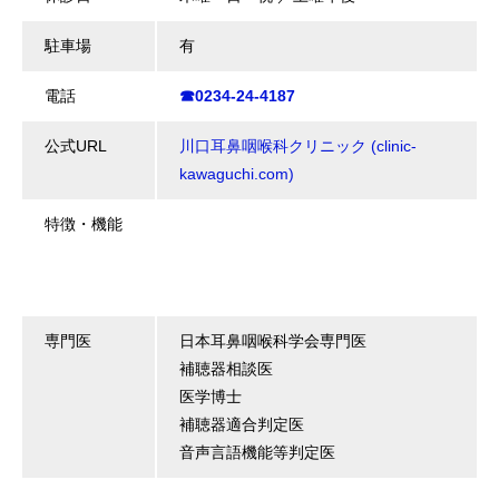
駐車場
有
電話
☎0234-24-4187
公式URL
川口耳鼻咽喉科クリニック (clinic-
kawaguchi.com)
特徴・機能
専門医
日本耳鼻咽喉科学会専門医
補聴器相談医
医学博士
補聴器適合判定医
音声言語機能等判定医