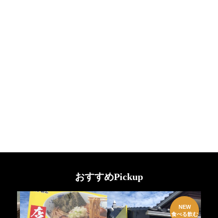
おすすめPickup
W
NEW
EN
食べる飲む