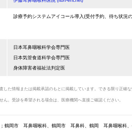
伊藤耳鼻咽喉科医院 (itoh-ent.net)
診療予約システムアイコール導入(受付予約、待ち状況の
日本耳鼻咽喉科学会専門医
日本気管食道科学会専門医
身体障害者福祉法判定医
査した情報または掲載承認のもとに掲載しています。できる限り正確な
せん。受診を希望される場合は、医療機関へ直接ご確認ください。
；鶴岡市 耳鼻咽喉科、鶴岡市 耳鼻科、鶴岡 耳鼻咽喉科、