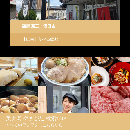
麺屋 新三｜酒田市
p
【庄内】食べる飲む
【
美食楽-やまがた-検索TOP
すべてのワクワクはこちらから