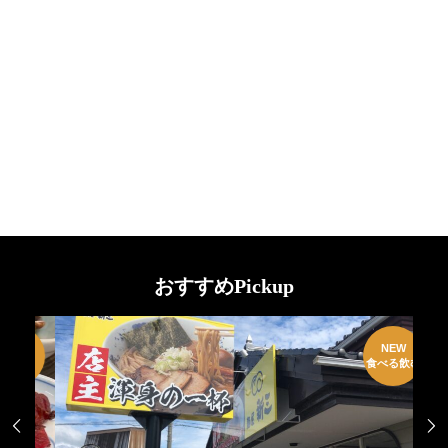
おすすめPickup
W
NEW
EN
食べる飲む

