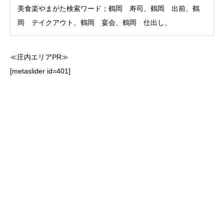
美食楽やまがた検索ワード；鶴岡 寿司、鶴岡 出前、鶴
岡 テイクアウト、鶴岡 宴会、鶴岡 仕出し、
≪庄内エリアPR≫
[metaslider id=401]