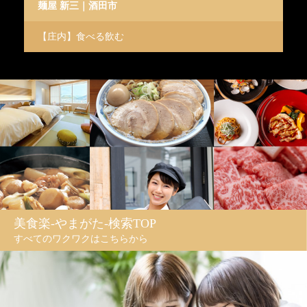
麺屋 新三｜酒田市
p
【庄内】食べる飲む
【
美食楽-やまがた-検索TOP
すべてのワクワクはこちらから