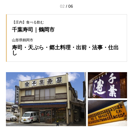
03
/
06
【庄内】食べる飲む
千葉寿司｜鶴岡市
山形県鶴岡市
寿司・天ぷら・郷土料理・出前・法事・仕出
し