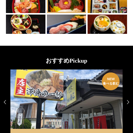
おすすめPickup
W
NEW
EN
食べる飲む

